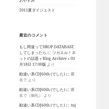
おやすみ
2011夏ダイジェスト
最近のコメント
もし間違ってDROP DATABASE
してしまったら
に
ツカエル！ネ
ットの話題 » Blog Archive » 03
月18日 17:00版
より
勘違い系CDJ60th (でした)
に
匿
名で
より
勘違い系CDJ60th (でした)
に
匿
名で（御礼）
より
勘違い系CDJ60th (でした)
に
tnj