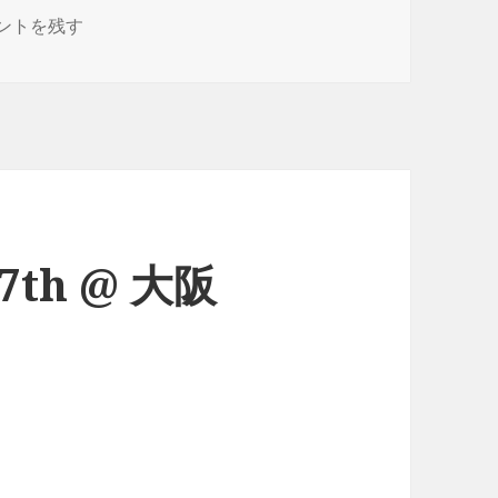
1ヶ月ぐらい に
ントを残す
th @ 大阪