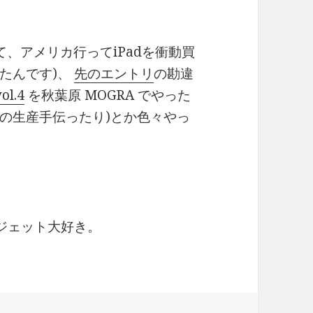
、アメリカ行ってiPadを衝動買
ってたんです)、
先のエントリ
の勘違
ol.4
を秋葉原 MOGRA でやった
Dの生産手伝ったり)とか色々やっ
。ガジェット大好き。