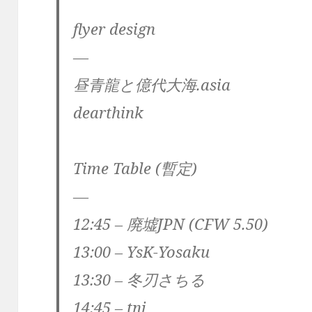
flyer design
—
昼青龍と億代大海.asia
dearthink
Time Table (暫定)
—
12:45 – 廃墟JPN (CFW 5.50)
13:00 – YsK-Yosaku
13:30 – 冬刃さちる
14:45 – tnj