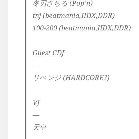
冬刃さちる (Pop’n)
tnj (beatmania,IIDX,DDR)
100-200 (beatmania,IIDX,DDR)
Guest CDJ
—
リベンジ (HARDCORE?)
VJ
—
天皇