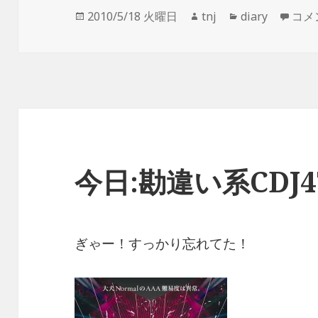
投
作
カ
ここ
2010/5/18 火曜日
tnj
diary
コメ
稿
成
テ
日:
者
ゴ
リ
ー
今日:勘違い系CDJ47
ぎゃー！すっかり忘れてた！