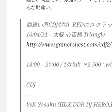
んな勘違い。
勘違い系CDJ47th -REDのスク
10/04/24 – 大阪 心斎橋 Triangle
http://www.gamersnest.com/cdj2/
13:00 – 20:00 / 1drink ￥2,500 : w
CDJ
—
YsK-Yosaku (IIDX,DDR,DJ HERO