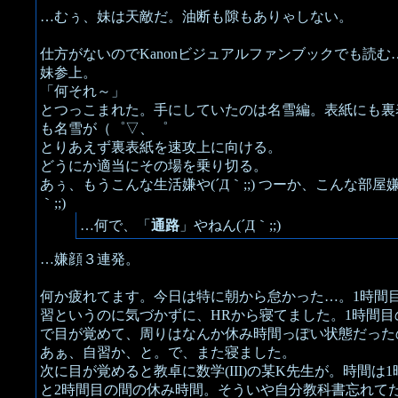
…むぅ、妹は天敵だ。油断も隙もありゃしない。
仕方がないのでKanonビジュアルファンブックでも読む
妹参上。
「何それ～」
とつっこまれた。手にしていたのは名雪編。表紙にも裏
も名雪が（゜▽、゜
とりあえず裏表紙を速攻上に向ける。
どうにか適当にその場を乗り切る。
あぅ、もうこんな生活嫌や(´Д｀;;) つーか、こんな部屋嫌
｀;;)
…何で、「
通路
」やねん(´Д｀;;)
…嫌顔３連発。
何か疲れてます。今日は特に朝から怠かった…。1時間
習というのに気づかずに、HRから寝てました。1時間目
で目が覚めて、周りはなんか休み時間っぽい状態だった
あぁ、自習か、と。で、また寝ました。
次に目が覚めると教卓に数学(III)の某K先生が。時間は
と2時間目の間の休み時間。そういや自分教科書忘れて