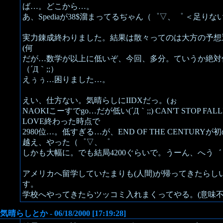
ば…。どこから…。
あ、Spediaが38$溜まってるぢゃん（゜▽、゜ ＜足りな
実力錬成終わりました。結果は散々ってのは大方の予想
(何
だが…数学が以上に低いぞ、今回、多分。ていうか絶対
（´Д｀;;）
えぅぅ…困りました…。
えい、仕方ない。気晴らしにIIDXだっ。(ぉ
NAOKIこーすでgo…だが低い(´Д｀;;) CAN'T STOP FALLI
LOVE終わった時点で
2980位…。低すぎる…が、END OF THE CENTURYが初の
越え、やった（゜▽、゜
しかも大幅に。でも結局4200ぐらいで。うーん、へう
アメリカへ留学していたまりも(人間)が帰ってきたらし
す。
学校へやってきたらツッコミ入れまくってやる。(意味
気晴らしとか - 06/18/2000 [17:19:28]