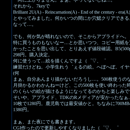
それから、7keyで
Brilliant 2U(A) - Reincarnation(A) - End of the century - era(A
とやってみました。何かいつの間にか穴鰓クリアできる
なって…。
でも、何か気が晴れないので、そこからアプライドへ。
特に買うものもないなー…とか思いつつ、コピー用紙を
かったことを思い出して、とりあえず値段確認。B5(500p
298円。購入決定。
何に使うって…絵を描くんですよ（゜▽、゜
練習だけどね。小学生れう゛ぇるの絵。へぼへぼ。イヤ
(何
まぁ、自分あんまり描かないだろうし…。500枚使うの
月掛かるかわかんねーけど、この500枚を使い終わった
のくらいの絵が描けるようになってるのかちと楽しみで
そいや、アプライド、TDKのRメディアが安かったなぁ
10枚で1280円。鹿児島では最安値かと。ちなみに700M
1380円。
まぁ、また夜にでも書きます。
CGI作ったので更新しやすくなりました（゜▽、゜