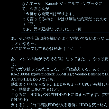
なんてーか、Kanonビジュアルファンブックに
て、久弥さんが
「今度から発売日は守ります」
って言ってるのは、やはり無理な約束だったのか
（゜▽、゜
まぁ、元々延期だったしね…。(何
あ、そいや今日は絵を描いたような描いてないような…
しとかなきゃ。
どこにアップしてるかは秘密（゜▽、゜
あ、マシンの熱がそろそろ気になってきた…。やっぱ夏
ぇ。
手でガワ触ってみたところ、35℃は越えてる。あぅ…。
K6-2 300MHz(overclocked: 366MHz)とVoodoo BansheeとD
371440(HDD)の３つとも、
熱出まくりだからなぁ…HDDをちょっとCPUから離し
ら、熱暴走は免れてるけど。
ちなみに、HDDは今現在FDDの下に収まってます。(本
CPUの上)
要するに、2台目増設FDDが入る場所にHDDを突っ込ん