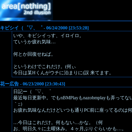
キビシイ（゜▽、゜ - 06/24/2000 [23:53:28]
いや、キビシイっす、イロイロ。
ていうか疲れ気味…
何とか回復せねば。
というわけでこれだけ。(何ぃ
今日は某Hくんがウチに泊まりに(誤 来てます。
花ー広告 - 06/23/2000 [23:30:43]
日記ー（゜▽、゜
最近毎日更新中。でもnBMPlayもnazobmplayも弄ってな
｀;;）
お疲れ気味なんだけどいつも通りPC前に座ってるのは何
…今日はこれだけ。何もない…かな。（何
お、明日久々に土曜休み。４ヶ月ぶりぐらいかも…。