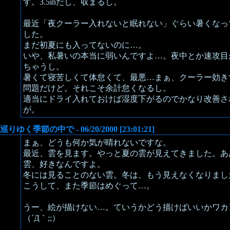
す。3.5inだし、収まるし。
最近「夜クーラー入れないと眠れない」ぐらい暑くなっ
した。
まだ初夏にも入ってないのに…。
いや、私暑いの本当に弱いんですよ…。夜中とか速攻目
ちゃうし。
暑くて寝苦しくて体怠くて、最悪…まぁ、クーラー効き
問題だけど。それこそ余計怠くなるし。
適当にドライ入れておけば湿度下がるのでかなり改善さ
が。
巡りゆく季節の中で - 06/20/2000 [23:01:21]
まぁ、どうも何か気が晴れないですな。
最近、雲を見ます。やっと夏の雲が見えてきました。あ
雲、好きなんですよ。
冬には見ることのない雲。冬は、もう見えなくなりまし
こうして、また季節はめぐって…。
うー、絵が描けない…。ていうかどう描けばいいかワカ
（´Д｀;;）