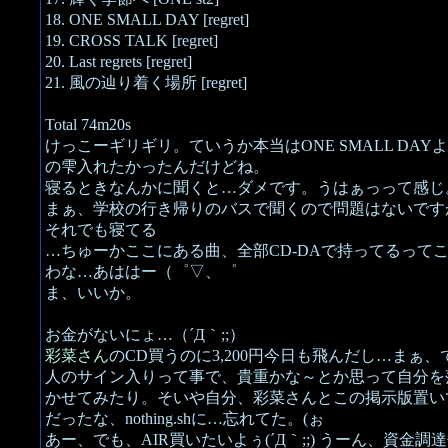
18. ONE SMALL DAY [regret]
19. CROSS TALK [regret]
20. Last regrets [regret]
21. 風の辿り着く場所 [regret]
Total 74m20s
けっこーギリギリ。ていうか本当はONE SMALL DAY
の雫入れたかったんだけどね。
寝るときなんかに聞くと…ダメです。うはぁっって感じ
まぁ、学校の行き帰りのバスで聞くので問題はないです
それでも寝てる
…ちゅーかここにある曲、全部CD-DAで持ってるって
わな…あははー（゜▽、゜
ま、いいか。
お金がないにょ…（´Д｀;;）
彩菜さん
のCD買うのに3,200円今日も飛んだし…まぁ、
人のサイン入りって事で、貴重かな～とか思って自分を
かせてみたり。そいや自分、彩菜さんとこの掲示版置い
だったな、nothing.shに…忘れてた。(ぉ
あー、でも、AIR買いたいよぅ(´Д｀;;) うーん、資金調