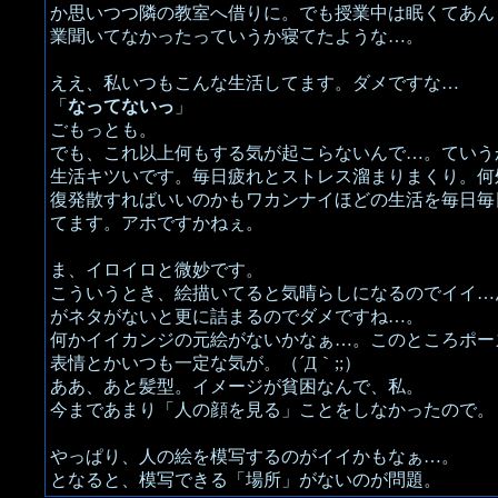
か思いつつ隣の教室へ借りに。でも授業中は眠くてあん
業聞いてなかったっていうか寝てたような…。
ええ、私いつもこんな生活してます。ダメですな…
「
なってないっ
」
ごもっとも。
でも、これ以上何もする気が起こらないんで…。ていう
生活キツいです。毎日疲れとストレス溜まりまくり。何
復発散すればいいのかもワカンナイほどの生活を毎日毎
てます。アホですかねぇ。
ま、イロイロと微妙です。
こういうとき、絵描いてると気晴らしになるのでイイ…
がネタがないと更に詰まるのでダメですね…。
何かイイカンジの元絵がないかなぁ…。このところポー
表情とかいつも一定な気が。（´Д｀;;）
ああ、あと髪型。イメージが貧困なんで、私。
今まであまり「人の顔を見る」ことをしなかったので。
やっぱり、人の絵を模写するのがイイかもなぁ…。
となると、模写できる「場所」がないのが問題。