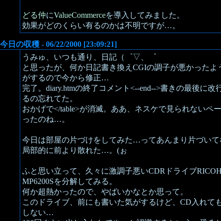
どる仲
に
ValueCommerce
を導入してみました。
効果がどのくらい有るのかは不明ですが…。
今日の収穫 - 06/22/2000 [23:09:21]
うみゅ、いつも通り、日記（゜▽、゜
と思ったが、何か日記書き換えCGIの調子が悪かったよ
がするので今から修正…
完了。diary.htmの終了コメント<--end-->書きの最後に
るの忘れてた。
おかげで</table>が消滅。ああ、ネスケで見られないペ
ったのね…。
今日は部屋の片づけをしてみた…ってあんまり片づいて
局部的に前より散れた…。(ぉ
ふと思い立って、久々に激調子悪いCDRドライブRICO
MP6200Sを分解してみる。
何か超熱かったので、やばいかなとか思って。
このドライブ、前にも書いた気がするけど、CD入れて
しない…