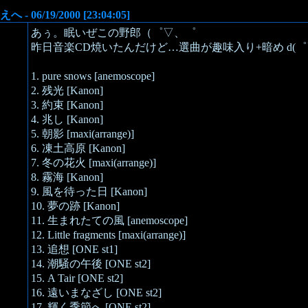
えへ - 06/19/2000 [23:04:05]
あぅ。眠いぜこの野郎（゜▽、゜
昨日音楽CD焼いたんだけど…選曲が趣味入り+暗め d(
1. pure snows [anemoscope]
2. 残光 [Kanon]
3. 約束 [Kanon]
4. 兆し [Kanon]
5. 朝影 [maxi(arrange)]
6. 凍土高原 [Kanon]
7. 冬の花火 [maxi(arrange)]
8. 霧海 [Kanon]
9. 風を待った日 [Kanon]
10. 夢の跡 [Kanon]
11. 生まれたての風 [anemoscope]
12. Little fragments [maxi(arrange)]
13. 追想 [ONE st1]
14. 潮騒の午後 [ONE st2]
15. A Tair [ONE st2]
16. 遠いまなざし [ONE st2]
17. 輝く季節へ [ONE st2]