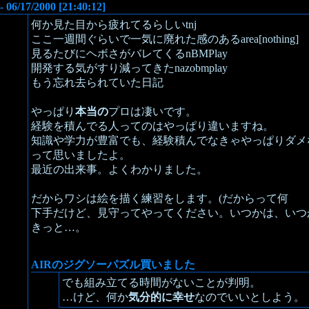
- 06/17/2000 [21:40:12]
何か見た目から疲れてるらしいtnj
ここ一週間ぐらいで一気に廃れた感のあるarea[nothing]
見るたびにヘボさがバレてくるnBMPlay
開発する気がすり減ってきたnazobmplay
もう忘れ去られていた日記
やっぱり
本当の
プロは凄いです。
経験を積んでる人ってのはやっぱり違いますね。
知識や学力が豊富でも、経験積んでなきゃやっぱりダメ
って思いましたよ。
最近の出来事。よくわかりました。
だからワシは絵を描く練習をします。(だからって何
下手だけど、見守ってやってください。いつかは、いつ
きっと…。
AIRのジグソーパズル買いました
でも組み立てる時間がないことが判明。
…けど、何か
気分的に幸せ
なのでいいとしよう。