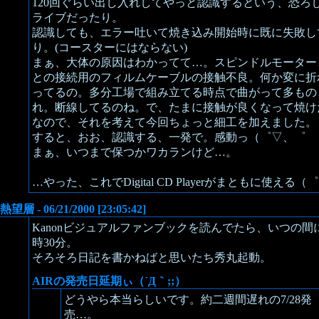
120回ぐらい出し入れしてやっと認識するという、恐ろ
ライブだったり。
認識しても、エラー吐いて焼き込み開始時に既に失敗し
り。(コースターにはならない)
まぁ、大体の原因はわかってて…。スピンドルモーター
との接続用のフィルムケーブルの接触不良。何か変に折
ってるの。多分工場で組み立てる時点で曲がって多もの
れ。断線してるのね。で、たまに接触が良くなって焼け
なので、それを考えて今回ちょっと細工を加えました。
すると、おお、認識する、一発で。感動っ（゜▽、゜
まぁ、いつまで保つかワカランけど…。
…やった、これでDigital CD Playerがまともに使える（
熱望層 - 06/21/2000 [23:05:42]
Kanonビジュアルファンブックを読んでたら、いつの間に
時30分。
そろそろ日記を書かねばと思いたち秀丸起動。
AIRの発売日延期ぃ（´Д｀;;）
どうやら本当らしいです。約二週間遅れの7/28発
売…。