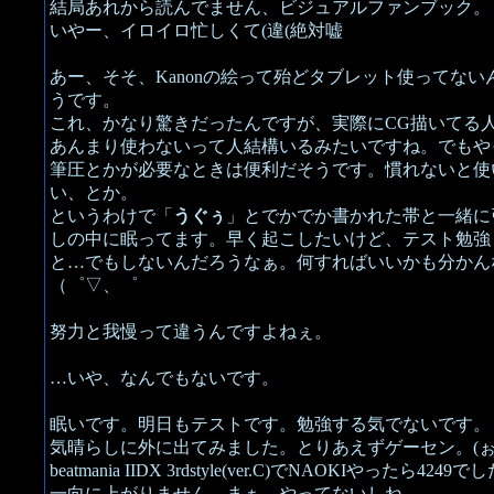
結局あれから読んでません、ビジュアルファンブック。
いやー、イロイロ忙しくて(違(絶対嘘
あー、そそ、Kanonの絵って殆どタブレット使ってない
うです。
これ、かなり驚きだったんですが、実際にCG描いてる
あんまり使わないって人結構いるみたいですね。でもや
筆圧とかが必要なときは便利だそうです。慣れないと使
い、とか。
というわけで「
うぐぅ
」とでかでか書かれた帯と一緒に
しの中に眠ってます。早く起こしたいけど、テスト勉強
と…でもしないんだろうなぁ。何すればいいかも分かん
（゜▽、゜
努力と我慢って違うんですよねぇ。
…いや、なんでもないです。
眠いです。明日もテストです。勉強する気でないです。
気晴らしに外に出てみました。とりあえずゲーセン。(
beatmania IIDX 3rdstyle(ver.C)でNAOKIやったら4249で
一向に上がりません。まぁ、やってないしね…。