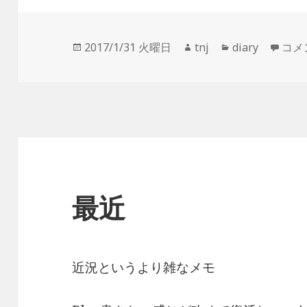
投
作
カ
Key
2017/1/31 火曜日
tnj
diary
コメ
稿
成
テ
日:
者
ゴ
リ
ー
最近
近況というより雑なメモ