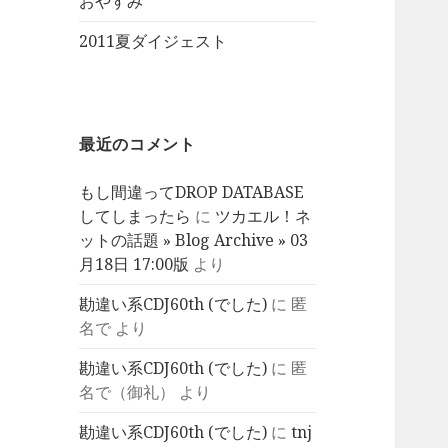
おやすみ
2011夏ダイジェスト
最近のコメント
もし間違ってDROP DATABASE
してしまったら
に
ツカエル！ネ
ットの話題 » Blog Archive » 03
月18日 17:00版
より
勘違い系CDJ60th (でした)
に
匿
名で
より
勘違い系CDJ60th (でした)
に
匿
名で（御礼）
より
勘違い系CDJ60th (でした)
に
tnj