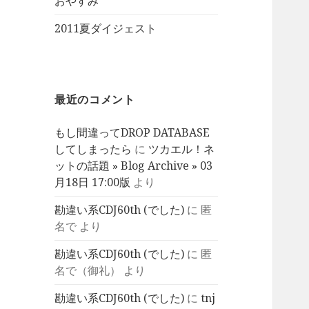
おやすみ
2011夏ダイジェスト
最近のコメント
もし間違ってDROP DATABASE
してしまったら
に
ツカエル！ネ
ットの話題 » Blog Archive » 03
月18日 17:00版
より
勘違い系CDJ60th (でした)
に
匿
名で
より
勘違い系CDJ60th (でした)
に
匿
名で（御礼）
より
勘違い系CDJ60th (でした)
に
tnj