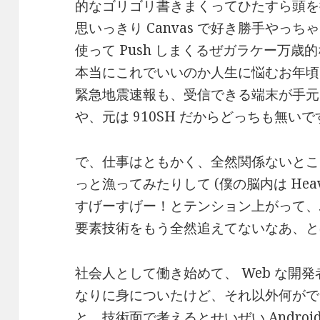
的なゴリゴリ書きまくってひたすら頭を
思いっきり Canvas で好き勝手やっちゃ
使って Push しまくるぜガラケー万
本当にこれでいいのか人生に悩むお年頃
緊急地震速報も、受信できる端末が手元
や、元は 910SH だからどっちも無い
で、仕事はともかく、全然関係ないところで、
っと漁ってみたりして (僕の脳内は Heaven
すげーすげー！とテンション上がって、
要素技術をもう全然追えてないなあ、と
社会人として働き始めて、 Web な開
なりに身についたけど、それ以外何がで
と、技術面で考えるとせいぜい Andro