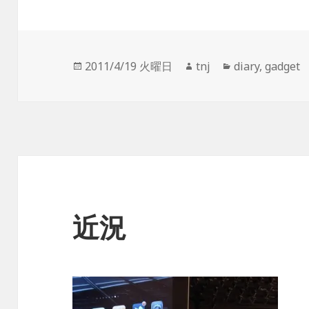
投
作
カ
2011/4/19 火曜日
tnj
diary
,
gadget
稿
成
テ
日:
者
ゴ
リ
ー
近況