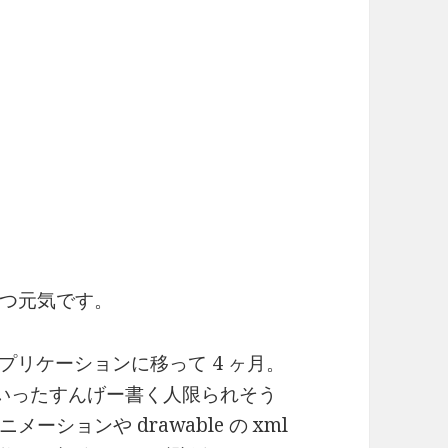
つ元気です。
d アプリケーションに移って 4 ヶ月。
apter といったすんげー書く人限られそう
ションや drawable の xml