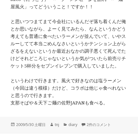
屋風火」ってどういうこと！ですか！！
と思いつつまてまて今会社にいるんだぞ落ち着くんだ俺
とか思いながら、よーく見てみたら、なんというかどう
考えても普通に食べたいラーメンが並んでいて、いやス
ルーしてて本当ごめんなさいというかテンション上がら
ざるをえないというか最近おなかの調子悪くて死んでた
けどそれどころじゃないというか気がついたら前売りチ
ケット5杯分をセブンイレブンで購入していました。
というわけで行きます。風火で好きなのは塩ラーメン
（今回は違う模様）だけど、コラボは他じゃ食べれない
と思うので行きます。
支那そばや＆天下ご麺の佐野JAPANも食べる。
投
作
カ
ラーメン Show in Tokyo 200
2009/5/30 土曜日
tnj
diary
2件のコメント
稿
成
テ
日:
者
ゴ