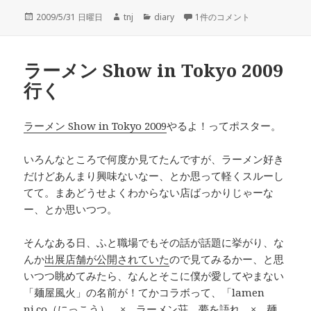
投
作
カ
ラーメン Show in Tokyo 20
2009/5/31 日曜日
tnj
diary
1件のコメント
稿
成
テ
日:
者
ゴ
リ
ラーメン Show in Tokyo 2009
ー
行く
ラーメン Show in Tokyo 2009
やるよ！ってポスター。
いろんなところで何度か見てたんですが、ラーメン好き
だけどあんまり興味ないなー、とか思って軽くスルーし
てて。まあどうせよくわからない店ばっかりじゃーな
ー、とか思いつつ。
そんなある日、ふと職場でもその話が話題に挙がり、な
んか
出展店舗が公開されていた
ので見てみるかー、と思
いつつ眺めてみたら、なんとそこに僕が愛してやまない
「麺屋風火」の名前が！てかコラボって、「lamen
ni.co（にっこう） × ラーメン荘 夢を語れ × 麺