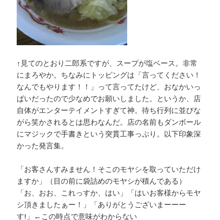
↑見てのとおり二郎系ですが、スープが塩ベース。非常
にまろやか。ちなみにトッピングは「言ってください！
なんでもやります！！」って言ってたけど、おなかいっ
ぱいだったので少なめでお願いしました。というか、店
自体がエンターテイメントすぎて神。待ち行列に並びな
がら笑かされるとは思わなんだ。店の名前もダンボール
にマジックで手書きという突貫工事っぷり。以下印象深
かった発言集。
「お客さんすみません！そこのモヤシを取っていただけ
ますか」（目の前に袋詰めのモヤシが積んである）
「お、おお、これっすか、はい」「はいお客様からモヤ
シ頂きましたぁー！」「ありがとうございまーーー
す!」←この時点で意味がわからない