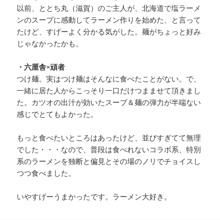
以前、ととち丸（滋賀）のご主人が、北海道で塩ラーメ
ンのスープに感動してラーメン作りを始めた、と言って
たけど、すげーよく分かる気がした。麺がちょっと好み
じゃなかったかも。
・六厘舎×頑者
つけ麺。実はつけ麺はそんなに食べたことがない。で、
一緒に居た人からこっそり一口だけつまませて頂きまし
た。カツオの出汁が効いたスープ＆麺の弾力が半端ない
感じでとてもよかった。
もっと食べたいところはあったけど、並びすぎてて無理
でした・・・なので、普段は食べれないコラボ系、特別
系のラーメンを独断と偏見とその場のノリでチョイスし
つつ食べました。
いやすげーうまかったです。ラーメン大好き。