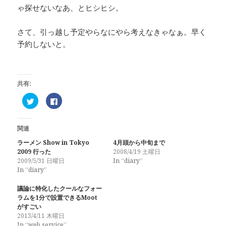
ゃ探せないなあ、とヒシヒシ。
さて、引っ越し予定やらなにやら考えなきゃなぁ。早く
予約しないと。
共有:
ク
F
リ
a
ッ
c
ク
e
し
b
関連
て
o
T
o
w
k
ラーメン Show in Tokyo
4月頭から中旬まで
i
で
2009 行った
2008/4/19 土曜日
t
共
t
有
2009/5/31 日曜日
In “diary”
e
す
In “diary”
r
る
で
に
共
は
議論に特化したクールなフォー
有
ク
(
リ
ラムを1分で設置できるMoot
新
ッ
がすごい
し
ク
い
し
2013/4/11 木曜日
ウ
て
In “web service”