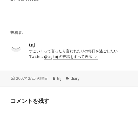
ィ
く
ン
だ
ド
さ
ウ
い
で
(
開
新
き
し
ま
い
す
ウ
投稿者:
)
ィ
ン
ド
tnj
ウ
で
すごい！って言ったり言われたりの毎日を過ごしたい
開
き
Twitter:
@tnj
tnj の投稿をすべて表示
ま
す
)
投
作
カ
2007/12/25 火曜日
tnj
diary
稿
成
テ
日:
者
ゴ
リ
コメントを残す
ー