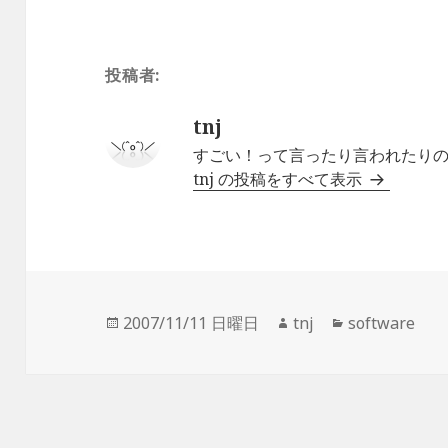
ィ
く
ン
だ
ド
さ
ウ
い
で
(
開
新
投稿者:
き
し
ま
い
す
ウ
)
ィ
ン
tnj
ド
ウ
すごい！って言ったり言われたりの毎日
で
開
tnj の投稿をすべて表示
き
ま
す
)
投
作
カ
2007/11/11 日曜日
tnj
software
稿
成
テ
日:
者
ゴ
リ
ー