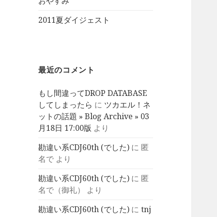
おやすみ
2011夏ダイジェスト
最近のコメント
もし間違ってDROP DATABASE
してしまったら
に
ツカエル！ネ
ットの話題 » Blog Archive » 03
月18日 17:00版
より
勘違い系CDJ60th (でした)
に
匿
名で
より
勘違い系CDJ60th (でした)
に
匿
名で（御礼）
より
勘違い系CDJ60th (でした)
に
tnj