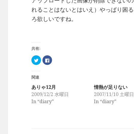
アップロードした画像が削除できないの
れることはないとはいえ）やっぱり困る
ろ欲しいですね。
共有:
ク
F
リ
a
ッ
c
ク
e
し
b
て
o
関連
T
o
w
k
ありゃ12月
情熱が足りない
i
で
t
共
2009/12/2 水曜日
2007/11/10 土曜
t
有
e
す
In “diary”
In “diary”
r
る
で
に
共
は
有
ク
(
リ
新
ッ
し
ク
い
し
ウ
て