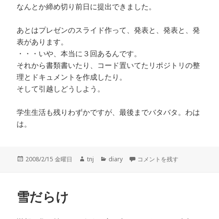
なんとか締め切り前日に提出できました。
あとはプレゼンのスライド作って、発表と、発表と、発
表があります。
・・・いや、本当に３回あるんです。
それから書類書いたり、コード置いてたリポジトリの整
理とドキュメントを作成したり。
そして引越しどうしよう。
学生生活も残りわずかですが、最後までバタバタ。わは
は。
投
作
カ
修論提出 に
2008/2/15 金曜日
tnj
diary
コメントを残す
稿
成
テ
日:
者
ゴ
リ
雪だらけ
ー