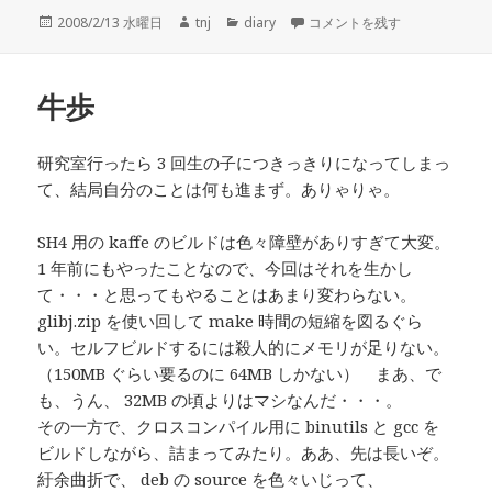
投
作
カ
雪だらけ に
2008/2/13 水曜日
tnj
diary
コメントを残す
稿
成
テ
日:
者
ゴ
リ
牛歩
ー
研究室行ったら 3 回生の子につきっきりになってしまっ
て、結局自分のことは何も進まず。ありゃりゃ。
SH4 用の kaffe のビルドは色々障壁がありすぎて大変。
1 年前にもやったことなので、今回はそれを生かし
て・・・と思ってもやることはあまり変わらない。
glibj.zip を使い回して make 時間の短縮を図るぐら
い。セルフビルドするには殺人的にメモリが足りない。
（150MB ぐらい要るのに 64MB しかない） まあ、で
も、うん、 32MB の頃よりはマシなんだ・・・。
その一方で、クロスコンパイル用に binutils と gcc を
ビルドしながら、詰まってみたり。ああ、先は長いぞ。
紆余曲折で、 deb の source を色々いじって、