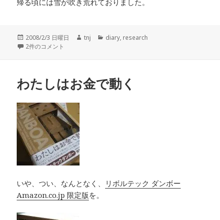
帰る頃には雪が吹き荒れておりました。
投
作
カ
2008/2/3 日曜日
tnj
diary
,
research
稿
牛歩 への
成
テ
2件のコメント
日:
者
ゴ
リ
ー
わたしはお金で動く
いや、つい、なんとなく、
リボルテック ダンボー
Amazon.co.jp 限定版
を。