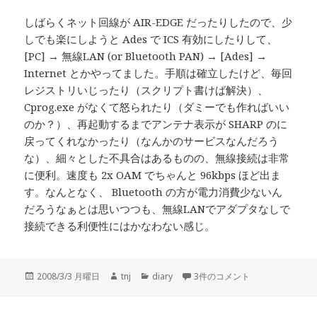
しばらくネット回線が AIR-EDGE だったりしたので、少
しでも楽にしようと Ades で ICS 有効にしたりして、
[PC] → 無線LAN (or Bluetooth PAN) → [Ades] →
Internet とかやってました。手順は確立したけど、毎回
レジストリいじったり（スクリプト書けば解決）、
Cprog.exe がなくて怒られたり（ダミーでも作ればいい
のか？）、再起動するまでアンテナ表示が SHARP のに
戻ってくれなかったり（なんかのサービスなんだろう
な）、細々とした不具合はあるものの、無線接続は非常
に便利。速度も 2x OAM でちゃんと 96kbps ほど出ま
す。なんとなく、 Bluetooth の方が電力消費少ないん
だろうなぁとは思いつつも、無線LANでアダプタなしで
接続できる利便性にはかなわない感じ。
投
作
カ
予定とか への
2008/3/3 月曜日
tnj
diary
3件のコメント
稿
成
テ
日:
者
ゴ
リ