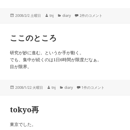
投
作
カ
renewal への
2008/2/2 土曜日
tnj
diary
2件のコメント
稿
成
テ
日:
者
ゴ
リ
ここのところ
ー
研究が妙に進む。というか手が動く。
でも、集中が続くのは1日6時間が限度だなぁ。
目が限界。
投
作
カ
ここのところ への
2008/1/22 火曜日
tnj
diary
1件のコメント
稿
成
テ
日:
者
ゴ
リ
tokyo再
ー
東京でした。