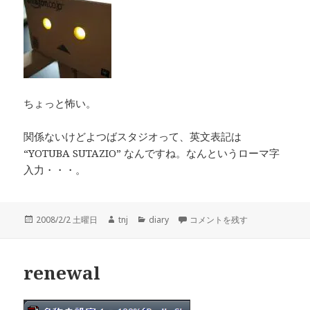
ちょっと怖い。
関係ないけどよつばスタジオって、英文表記は
“YOTUBA SUTAZIO” なんですね。なんというローマ字
入力・・・。
投
作
カ
わたしはお金で動く に
2008/2/2 土曜日
tnj
diary
コメントを残す
稿
成
テ
日:
者
ゴ
リ
renewal
ー