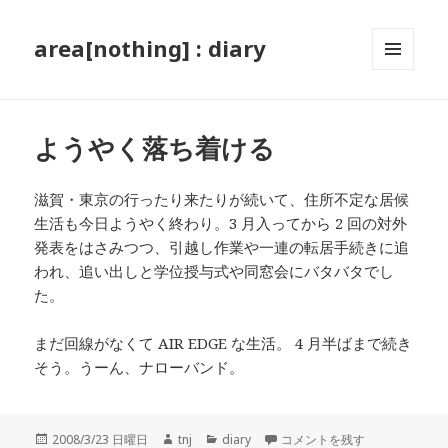
area[nothing] : diary
メニュ
ーとウ
ィジェ
ット
ようやく落ち着ける
滋賀・東京の行ったり来たりが続いて、住所不定な居候
生活も今日ようやく終わり。3 月入ってから 2 回の対外
発表をはさみつつ、引越し作業や一連の転居手続きに追
われ、追い出しと学位授与式や同窓会にバタバタでし
た。
まだ回線がなくて AIR EDGE な生活。 4 月半ばまで続き
そう。うーん、ナローバンド。
投
作
カ
ようやく落ち着ける に
2008/3/23 日曜日
tnj
diary
コメントを残す