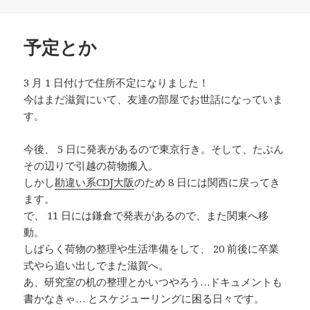
稿
成
テ
日:
者
ゴ
リ
予定とか
ー
3 月 1 日付けで住所不定になりました！
今はまだ滋賀にいて、友達の部屋でお世話になっていま
す。
今後、 5 日に発表があるので東京行き。そして、たぶん
その辺りで引越の荷物搬入。
しかし
勘違い系CDJ大阪
のため 8 日には関西に戻ってき
ます。
で、 11 日には鎌倉で発表があるので、また関東へ移
動。
しばらく荷物の整理や生活準備をして、 20 前後に卒業
式やら追い出しでまた滋賀へ。
あ、研究室の机の整理とかいつやろう…ドキュメントも
書かなきゃ… とスケジューリングに困る日々です。