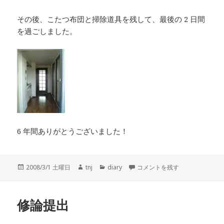
その後、こたつ布団と掃除道具を残して、最後の 2 日間
を過ごしました。
6 年間ありがとうございました！
投
作
カ
退去 に
2008/3/1 土曜日
tnj
diary
コメントを残す
稿
成
テ
日:
者
ゴ
リ
修論提出
ー