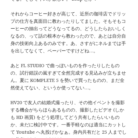
それからコーヒー好きが高じて、近所の珈琲店でドリッ
プの仕方を真面目に教わったりしてました。そもそもコ
ーヒーの抽出ってどうなってるの、どうしたらおいしく
なるの、って話の根本から教わったので、あとは自分自
身の技術向上あるのみです。あ、さすがにネルまでは手
を出してなくて、ペーパーですけどね…。
あと FL STUDIO で曲っぽいものを作ったりしたもの
の、試行錯誤の嵐すぎて全然完成する見込みが立ちませ
ん。夏に KOMPLETE 5 を勢いで買ったものの、まだ全
然使えてない、というか使ってない…。
HV20 で友人の結婚式撮ったり、その他イベントを撮影
する機会がちらほらあるものの、撮影したビデオ (しか
も HD 画質) をどう処理してどう共有したらいいもの
か、未だに検討中です。一番手軽なのは適当にカットし
て Youtube へ丸投げかなぁ。身内共有だと 25 人までし