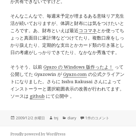
か共有できないですけど。
そんなこんなで、毎週末予定が埋まるある意味リア充生
活が続いておりますが、体調と財布には気をつけたいと
ころです。あ、財布といえば最近
ココマネ
とか使ってち
ょっと真面目に家計簿などつけてたり。複数口座をしっ
かり扱えたり、定期的な支出とかカード類の引き落とし
日の考慮がしっかりできてたり、なかなか秀逸です。
そうそう、以前
Gyazo の Windows 版作ったよ！
って
公開してた Gyazowin が
Gyazo.com
の公式クライアン
トになりました。さらに Isshu Rakusai さんによって
インストーラーと選択範囲表示の改善が行われてます。
ソースは
github
にて公開中 。
投
作
カ
ありゃ12月 への
2009/12/2 水曜日
tnj
diary
1件のコメント
稿
成
テ
日:
者
ゴ
リ
Proudly powered by WordPress