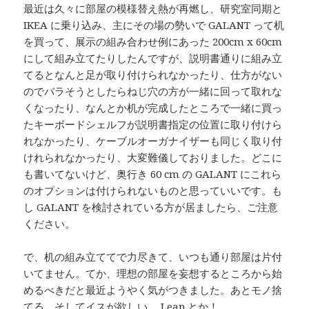
最近は久々に部屋の模様替え熱が再燃し、研究室同期と
IKEA に乗り込み、主にその場の勢いで GALANT って机
を買って、展示の組み合わせ例にあった 200cm x 60cm
にして組み立てたりしたんですが、説明書通りに組み立
てるとなんと足が取り付けられなかったり、仕方がない
のでバラそうとしたらねじ穴の方が一緒に回って取れな
くなったり、なんとか机が完成したところで一緒に買っ
たキーボードシェルフが説明書指定の位置に取り付けら
れなかったり、ケーブルオーガナイザーも同じく取り付
けれられなかったり、大変難儀しておりました。どこに
も書いてないけど、奥行き 60 cm の GALANT にこれら
のオプションは付けられないものと思っていいです。も
し GALANT を検討されている方が居ましたら、ご注意
ください。
で、机の組み立ててで力尽きて、いつも通り部屋は片付
いてません。てか、理想の部屋を妄想するところから始
めるべきだと最近ようやく気がつきました。あとモノ捨
てる。そしてイスが欲しい。 Leap とか！