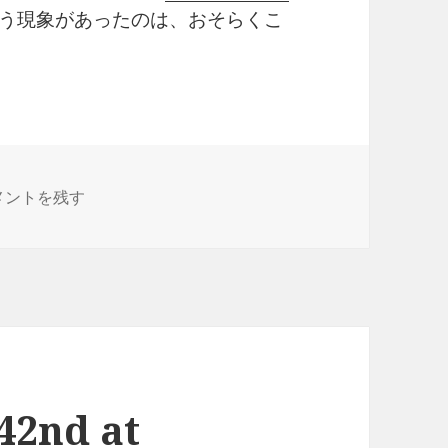
う現象があったのは、おそらくこ
undをアップグレード に
メントを残す
42nd at