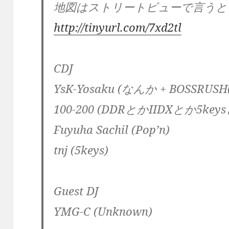
地図はストリートビューで言うと
http://tinyurl.com/7xd2tl
CDJ
YsK-Yosaku (なんか + BOSSRUSH(
100-200 (DDRとかIIDXとか5key
Fuyuha Sachil (Pop’n)
tnj (5keys)
Guest DJ
YMG-C (Unknown)