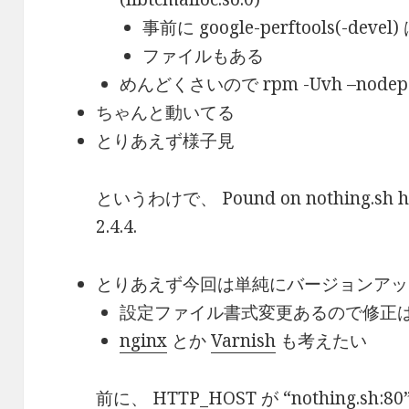
事前に google-perftools(-de
ファイルもある
めんどくさいので rpm -Uvh –node
ちゃんと動いてる
とりあえず様子見
というわけで、 Pound on nothing.sh has 
2.4.4.
とりあえず今回は単純にバージョンアッ
設定ファイル書式変更あるので修正
nginx
とか
Varnish
も考えたい
前に、 HTTP_HOST が “nothing.s