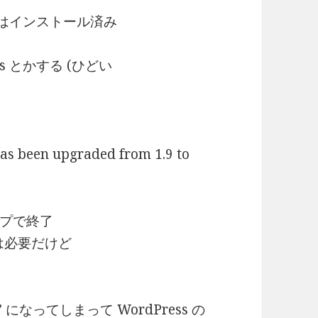
vel) はインストール済み
ps とかする (ひどい
been upgraded from 1.9 to
プで終了
は必要だけど
h:80” になってしまって
WordPress の