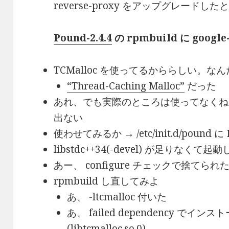
reverse-proxy をアップグレード
Pound-2.4.4
の rpmbuild に googl
TCMalloc を使ってるかららしい。な
“Thread-Caching Malloc”
だった
あれ、でも実際のところは使ってなくね?? → l
出ない
使わせてみるか → /etc/init.d/pound 
libstdc++34(-devel) が足りな
あー、 configure チェックで捨てられ
rpmbuild し直してみよ
あ、 -ltcmalloc 付いた
あ、 failed dependency でイ
(libtcmalloc.so.0)