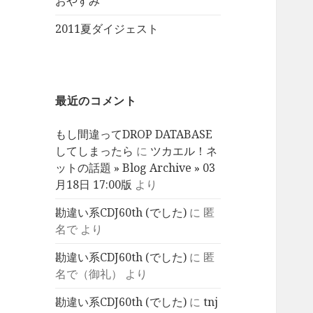
おやすみ
2011夏ダイジェスト
最近のコメント
もし間違ってDROP DATABASE
してしまったら
に
ツカエル！ネ
ットの話題 » Blog Archive » 03
月18日 17:00版
より
勘違い系CDJ60th (でした)
に
匿
名で
より
勘違い系CDJ60th (でした)
に
匿
名で（御礼）
より
勘違い系CDJ60th (でした)
に
tnj