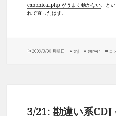
canonical.php がうまく動かない
、とい
れで直ったはず。
投
作
カ
Po
2009/3/30 月曜日
tnj
server
コ
稿
成
テ
日:
者
ゴ
リ
ー
3/21: 勘違い系CDJ 