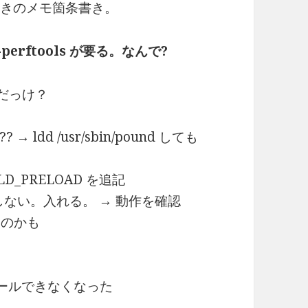
したときのメモ箇条書き。
e-perftools が要る。なんで?
んだっけ？
dd /usr/sbin/pound しても
に LD_PRELOAD を追記
くて起動しない。入れる。 → 動作を確認
たのかも
ンストールできなくなった