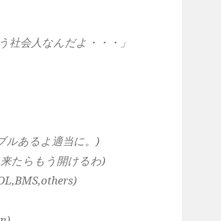
う社会人なんだよ・・・」
ーブルあるよ適当に。)
に準備出来たらもう開けるわ)
OL,BMS,others)
’n)