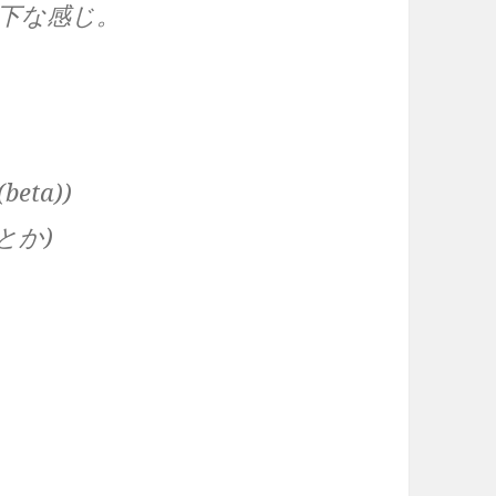
下な感じ。
beta))
sとか)