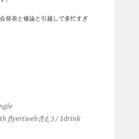
研究会発表と修論と引越しで多忙すぎ
ngle
with flyer(web含む) / 1drink