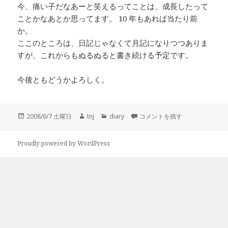
今、痛い子だなあーと笑えるってことは、成長したって
ことかなあとか思ってます。 10 年もあれば当たり前
か。
ここのところは、日記じゃなくて月記になりつつありま
すが、これからもぬるぬると書き続ける予定です。
今後ともどうかよろしく。
投
作
カ
10th Anniversary に
2008/6/7 土曜日
tnj
diary
コメントを残す
稿
成
テ
日:
者
ゴ
リ
Proudly powered by WordPress
ー