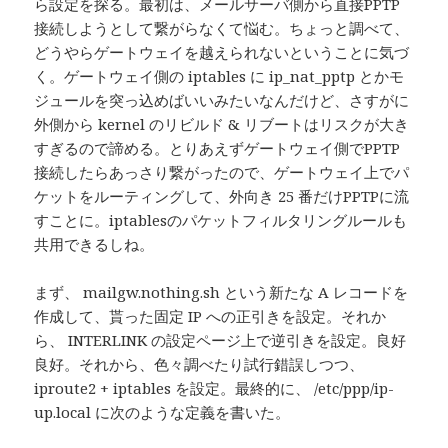
ら設定を探る。最初は、メールサーバ側から直接PPTP
接続しようとして繋がらなくて悩む。ちょっと調べて、
どうやらゲートウェイを越えられないということに気づ
く。ゲートウェイ側の iptables に ip_nat_pptp とかモ
ジュールを突っ込めばいいみたいなんだけど、さすがに
外側から kernel のリビルド & リブートはリスクが大き
すぎるので諦める。とりあえずゲートウェイ側でPPTP
接続したらあっさり繋がったので、ゲートウェイ上でパ
ケットをルーティングして、外向き 25 番だけPPTPに流
すことに。iptablesのパケットフィルタリングルールも
共用できるしね。
まず、 mailgw.nothing.sh という新たな A レコードを
作成して、貰った固定 IP への正引きを設定。それか
ら、 INTERLINK の設定ページ上で逆引きを設定。良好
良好。それから、色々調べたり試行錯誤しつつ、
iproute2 + iptables を設定。最終的に、 /etc/ppp/ip-
up.local に次のような定義を書いた。