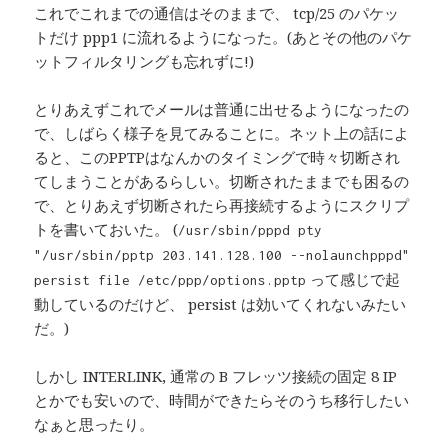
これでこれまでの通信はそのままで、 tcp/25 のパケッ
トだけ ppp1 に流れるようになった。(あとその他のパケ
ットフィルタリングも忘れずに!)
とりあえずこれでメールは普通に出せるようになったの
で、しばらく様子を見てみることに。ネット上の話によ
ると、このPPTPはなんかのタイミングで時々切断され
てしまうことがあるらしい。切断されたままでも困るの
で、とりあえず切断されたら再接続するようにスクリプ
トを書いておいた。 (
/usr/sbin/pppd pty
"/usr/sbin/pptp 203.141.128.100 --nolaunchpppd"
って感じで起
persist file /etc/ppp/options.pptp
動しているのだけど、 persist は効いてくれないみたい
だ。)
しかし INTERLINK, 通常の B フレッツ接続の固定 8 IP
とかでも安いので、時間ができたらそのうち移行したい
なぁと思ったり。