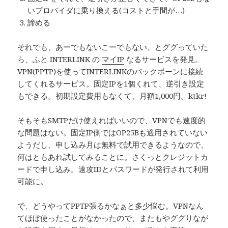
いプロバイダに乗り換える(コストと手間が…)
諦める
それでも、あーでもないこーでもない、とググっていた
ら、ふと INTERLINK の
マイIP
なるサービスを発見。
VPN(PPTP)を使ってINTERLINKのバックボーンに接続
してくれるサービス。固定IPを1個くれて、逆引き設定
もできる。初期設定費用もなくて、月額1,000円。ktkr!
そもそもSMTPだけ使えればいいので、VPNでも速度的
な問題はない。固定IP側ではOP25Bも適用されていない
ようだし、申し込み月は無料で試用できるようなので、
何はともあれ試してみることに。さくっとクレジットカ
ードで申し込み。速攻IDとパスワードが発行されて利用
可能に。
で、どうやってPPTP張るかなぁと多少悩む。VPNなん
てほぼ使ったことがなかったので、またもやググりなが