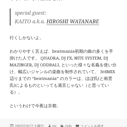
special guest:
KAITO a.k.a.
HIROSHI WATANABE
行くしかないよ。
わかりやすく言えば、beatmania初期の曲の多くを手
掛けた人です。 QUADRA, DJ FX, NITE SYSTEM, DJ
MAZINGER, DJ ODDBALL といった様々な名義を使い分
け、幅広いジャンルの楽曲を制作されていて、 3rdMIX
辺りまでの “beatmania” のカラーは、ほぼ氏(と南雲
氏)によるものといっても過言じゃない（と思ってい
る）。
というわけで今夜は京都。
投
作
カ
今夜はグルコネ に
2007/10/27 土曜日
tnj
club
コメントを残す