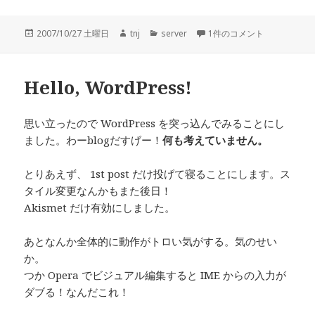
投
作
カ
SMTP弱者からの脱却 への
2007/10/27 土曜日
tnj
server
1件のコメント
稿
成
テ
日:
者
ゴ
リ
Hello, WordPress!
ー
思い立ったので WordPress を突っ込んでみることにし
ました。わーblogだすげー！
何も考えていません。
とりあえず、 1st post だけ投げて寝ることにします。ス
タイル変更なんかもまた後日！
Akismet だけ有効にしました。
あとなんか全体的に動作がトロい気がする。気のせい
か。
つか Opera でビジュアル編集すると IME からの入力が
ダブる！なんだこれ！