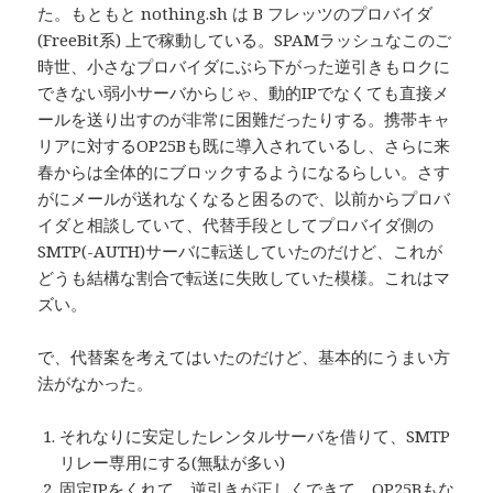
た。もともと nothing.sh は B フレッツのプロバイダ
(FreeBit系) 上で稼動している。SPAMラッシュなこのご
時世、小さなプロバイダにぶら下がった逆引きもロクに
できない弱小サーバからじゃ、動的IPでなくても直接メ
ールを送り出すのが非常に困難だったりする。携帯キャ
リアに対するOP25Bも既に導入されているし、さらに来
春からは全体的にブロックするようになるらしい。さす
がにメールが送れなくなると困るので、以前からプロバ
イダと相談していて、代替手段としてプロバイダ側の
SMTP(-AUTH)サーバに転送していたのだけど、これが
どうも結構な割合で転送に失敗していた模様。これはマ
ズい。
で、代替案を考えてはいたのだけど、基本的にうまい方
法がなかった。
それなりに安定したレンタルサーバを借りて、SMTP
リレー専用にする(無駄が多い)
固定IPをくれて、逆引きが正しくできて、OP25Bもな