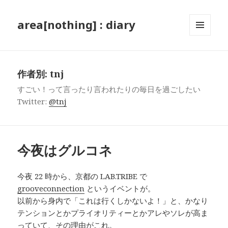
area[nothing] : diary
メニュ
ーとウ
ィジェ
ット
作者別:
tnj
すごい！って言ったり言われたりの毎日を過ごしたい
Twitter:
@tnj
今夜はグルコネ
今夜 22 時から、京都の LAB.TRIBE で
grooveconnection
というイベントが。
以前から身内で「これは行くしかないよ！」と、かなり
テンションとかプライオリティーとかアレやソレが高ま
っていて、その理由がこれ。