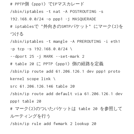
# PPTP側 (ppp1) でIPマスカレード
/sbin/iptables -t nat -A POSTROUTING -s
192.168.0.0/24 -o ppp1 -j MASQUERADE
# iptablesで "外向きのSMTPパケット" にマーク(2)を
つける
/sbin/iptables -t mangle -A PREROUTING -i eth1
-p tcp -s 192.168.0.0/24 \
--dport 25 -j MARK --set-mark 2
# table 20 に PPTP (ppp1) 側の経路を定義
/sbin/ip route add 61.206.126.1 dev ppp1 proto
kernel scope link \
src 61.206.126.146 table 20
/sbin/ip route add default via 61.206.126.1 dev
ppp1 table 20
# マーク(2)のついたパケットは table 20 を参照して
ルーティングを行う
/sbin/ip rule add fwmark 2 lookup 20