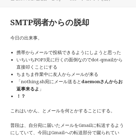
稿
成
テ
日:
者
ゴ
リ
SMTP弱者からの脱却
ー
今日の出来事。
携帯からメールで投稿できるようにしようと思った
いちいちPOP3見に行くの面倒なのでdot-qmailから
直接叩くことにする
ちまちま作業中に友人からメールが来る
「nothing.sh宛にメール送ると
daemonさんからお
返事来るよ
」
！？
これはいかん、とメールを何とかすることにする。
普段は、自分宛に届いたメールをGmailに転送するよう
にしていて、今回はGmailへの転送部分で蹴られてい