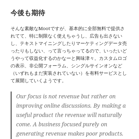
今後も期待
そんな素敵なMootですが、基本的に全部無料で提供さ
れてて、特に制限なく使えちゃうし、広告も出さない
し、テキストマイニングしたりマーケティングデータ売
ったりもしない、って言っちゃってるので、いったいど
うやって収益化するのかなーと興味津々。カスタムロゴ
の表示、非公開フォーラム、シングルサインオンなど
（いずれもまだ実装されていない）を有料サービスとし
て展開していくようです。
Our focus is not revenue but rather on
improving online discussions. By making a
useful product the revenue will naturally
come. A business focused purely on
generating revenue makes poor products.