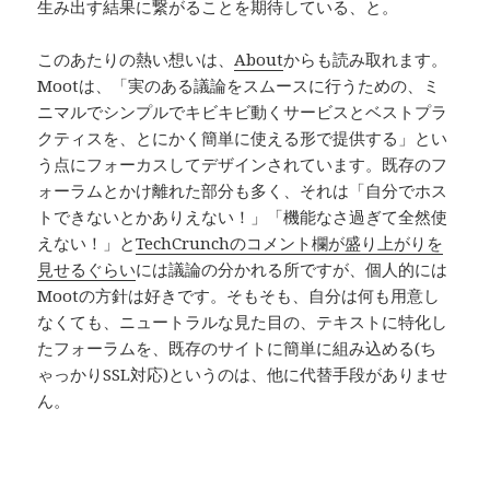
生み出す結果に繋がることを期待している、と。
このあたりの熱い想いは、
About
からも読み取れます。
Mootは、「実のある議論をスムースに行うための、ミ
ニマルでシンプルでキビキビ動くサービスとベストプラ
クティスを、とにかく簡単に使える形で提供する」とい
う点にフォーカスしてデザインされています。既存のフ
ォーラムとかけ離れた部分も多く、それは「自分でホス
トできないとかありえない！」「機能なさ過ぎて全然使
えない！」と
TechCrunchのコメント欄が盛り上がりを
見せるぐらい
には議論の分かれる所ですが、個人的には
Mootの方針は好きです。そもそも、自分は何も用意し
なくても、ニュートラルな見た目の、テキストに特化し
たフォーラムを、既存のサイトに簡単に組み込める(ち
ゃっかりSSL対応)というのは、他に代替手段がありませ
ん。