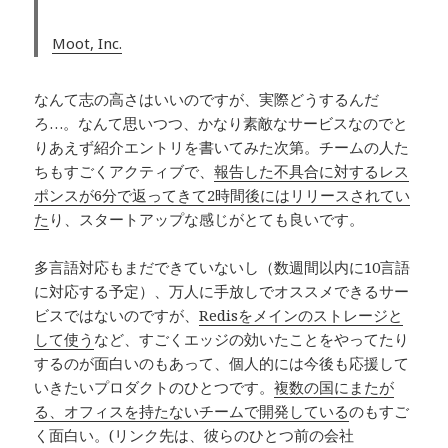
Moot, Inc.
なんて志の高さはいいのですが、実際どうするんだ
ろ…。なんて思いつつ、かなり素敵なサービスなのでと
りあえず紹介エントリを書いてみた次第。チームの人た
ちもすごくアクティブで、
報告した不具合に対するレス
ポンスが6分で返ってきて2時間後にはリリースされてい
た
り、スタートアップな感じがとても良いです。
多言語対応もまだできていないし（数週間以内に10言語
に対応する予定）、万人に手放しでオススメできるサー
ビスではないのですが、
Redisをメインのストレージと
して使う
など、すごくエッジの効いたことをやってたり
するのが面白いのもあって、個人的には今後も応援して
いきたいプロダクトのひとつです。
複数の国にまたが
る、オフィスを持たないチームで開発している
のもすご
く面白い。(リンク先は、彼らのひとつ前の会社