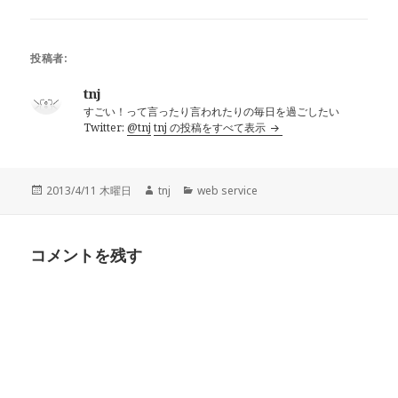
ン
だ
ド
さ
ウ
い
で
(
開
新
投稿者:
き
し
ま
い
す
ウ
tnj
)
ィ
ン
すごい！って言ったり言われたりの毎日を過ごしたい
ド
ウ
Twitter:
@tnj
tnj の投稿をすべて表示
で
開
き
ま
す
)
投
作
カ
2013/4/11 木曜日
tnj
web service
稿
成
テ
日:
者
ゴ
リ
コメントを残す
ー