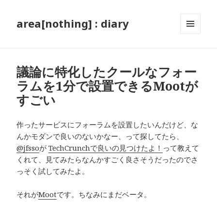
area[nothing] : diary
メニュ
ーとウ
ィジェ
ット
議論に特化したクールなフォー
ラムを1分で設置できるMootが
すごい
作ったサービスにフォーラムを設置したいんだけど、な
んかモダンで良いのないかなー、って探してたら、
@jfsso
が
TechCrunchで良いの見つけたよ！
って教えて
くれて、見てみたらなんかすごく良さそうだったのでさ
っそく試してみたよ。
それが
Moot
です。ちなみにまだベータ。