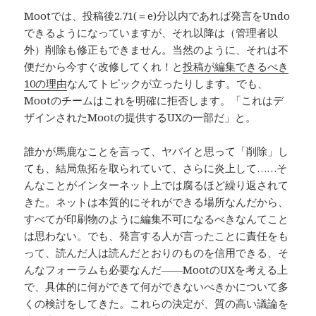
Mootでは、投稿後2.71(＝e)分以内であれば発言をUndo
できるようになっていますが、それ以降は（管理者以
外）削除も修正もできません。当然のように、それは不
便だから今すぐ改修してくれ！と
投稿が編集できるべき
10の理由
なんてトピックが立ったりします。でも、
Mootのチームはこれを明確に拒否します。「これはデ
ザインされたMootの提供するUXの一部だ」と。
誰かが馬鹿なことを言って、ヤバイと思って「削除」し
ても、結局魚拓を取られていて、さらに炎上して……そ
んなことがインターネット上では腐るほど繰り返されて
きた。ネットは本質的にそれができる場所なんだから、
すべてが印刷物のように編集不可になるべきなんてこと
は思わない。でも、発言する人が言ったことに責任をも
って、読んだ人は読んだとおりのものを信用できる、そ
んなフォーラムも必要なんだ——MootのUXを考える上
で、具体的に何ができて何ができないべきかについて多
くの検討をしてきた。これらの決定が、質の高い議論を