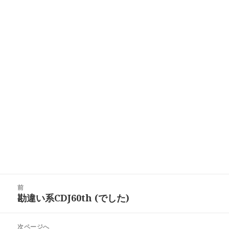
投
前
稿
勘違い系CDJ60th (でした)
前
ナ
の
ビ
投
次ページへ
ゲ