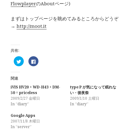
Flowplayer
のAboutページ)
まずはトップページを眺めてみるところからどうぞ
→
http://moot.it
共有:
ク
F
リ
a
ッ
c
ク
e
し
b
関連
て
o
T
o
w
k
iVIS HV20 + WD-H43 + DM-
type P が気になって眠れな
i
で
50 = priceless
い・後夜祭
t
共
t
有
2009/2/27 金曜日
2009/1/10 土曜日
e
す
In “diary”
In “diary”
r
る
で
に
共
は
Google Apps
有
ク
(
リ
2007/11/8 木曜日
新
ッ
In “server”
し
ク
い
し
ウ
て
ィ
く