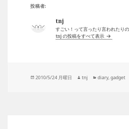
ま
い
投稿者:
す
ウ
)
ィ
ン
ド
ウ
tnj
で
開
すごい！って言ったり言われたりの毎日
き
ま
tnj の投稿をすべて表示
す
)
投
作
カ
2010/5/24 月曜日
tnj
diary
,
gadget
稿
成
テ
日:
者
ゴ
リ
ー