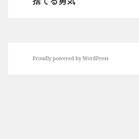
捨てる勇気
次
ョ
の
ン
投
稿:
Proudly powered by WordPress