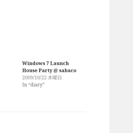
Windows 7 Launch
House Party @ sabaco
2009/10/22 木曜日
In “diary”