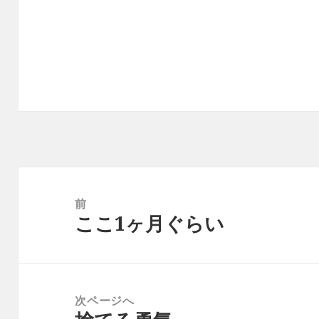
投
稿
前
ここ1ヶ月ぐらい
ナ
前
ビ
の
ゲ
投
ー
稿:
次ページへ
シ