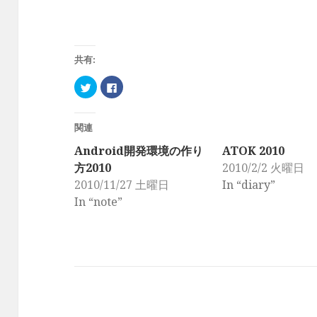
共有:
ク
F
リ
a
ッ
c
ク
e
し
b
て
o
関連
T
o
w
k
Android開発環境の作り
ATOK 2010
i
で
t
共
方2010
2010/2/2 火曜日
t
有
e
す
2010/11/27 土曜日
In “diary”
r
る
で
に
In “note”
共
は
有
ク
(
リ
新
ッ
し
ク
い
し
ウ
て
ィ
く
ン
だ
ド
さ
ウ
い
で
(
開
新
き
し