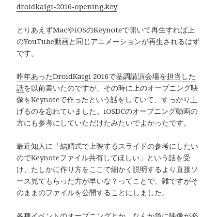
droidkaigi-2016-opening.key
とりあえずMacやiOSのKeynoteで開いて再生すれば上
のYouTube動画と同じアニメーションが再生されるはず
です。
昨年あったDroidKaigi 2016で基調講演会場を担当した
話
を以前書いたのですが、その時に上のオープニング映
像をKeynoteで作ったという話をしていて、すっかり上
げるのを忘れていました。
iOSDCのオープニング動画
の
方にも参考にしていただけたみたいでよかったです。
最近知人に「結婚式で上映するスライドの参考にしたい
のでKeynoteファイル共有してほしい」という話を受
け、たしかに作り方をここで細かく説明するより直接ソ
ース見てもらった方が早いな？ってことで、雑ですがそ
のままのファイルを公開することにしました。
各種イベントのオープニングとか、なんか急に映像が必