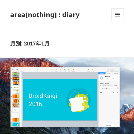
area[nothing] : diary
メニュ
ーとウ
ィジェ
ット
月別: 2017年1月