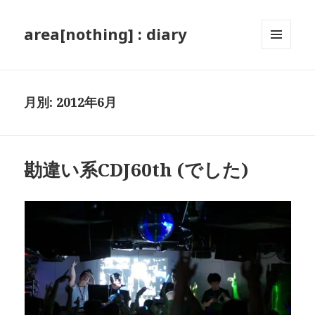
area[nothing] : diary
メニュ
ーとウ
ィジェ
ット
月別: 2012年6月
勘違い系CDJ60th (でした)