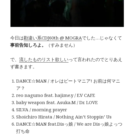
今日は
勘違い系CDJ60th @ MOGRA
でした…じゃなくて
事前告知しろよ。
（すみません）
で、
流したものリスト欲しい
って言われたのでとりあえ
ず書きます。
DANCE☆MAN / オレはビートマニア! お前は何マニ
ア？
reo nagumo feat. hajime.y / E.V CAFE
baby weapon feat. Asuka.M / Dr. LOVE
SILVA / morning prayer
Shoichiro Hirata / Nothing Ain’t Stoppin’ Us
DANCE☆MAN feat.Disっ娘 / We are Disっ娘よっつ
打ち命