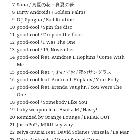
Sana / 真夏の花・真夏の夢
Dirty Androids / Golden Palms
D.J. Spugna / Bad Routine
good-cool / Spin the disc
good-cool / Drop on the floor
good-cool / I Was The One
good-cool / 19, November
good-cool feat. Aundrea L.Hopkins / Come With
Me
good-cool feat. すわひでお / 夜のサングラス
good-cool feat. Andrea L.Hopkins / Your Body
good-cool feat. Brenda Vaughn / You Were The
One
good-cool / Somebody Like You
baby weapon feat. Asuka.M / Nasty!
Remixed by Orange Lounge / BREAK OUT
JaccaPoP / MIRU key way
seiya-murai Feat. David Solanes Venzala / La Mar
Dirty Androids / Miami Sunset Drive