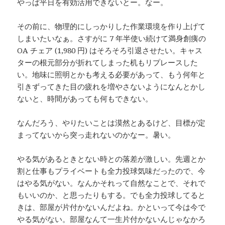
やっぱ平日を有効活用できないとー。なー。
その前に、物理的にしっかりした作業環境を作り上げて
しまいたいなぁ。さすがに 7 年半使い続けて満身創痍の
OA チェア (1,980 円) はそろそろ引退させたい。キャス
ターの根元部分が折れてしまった机もリプレースした
い。地味に照明とかも考える必要があって、もう何年と
引きずってきた目の疲れを増やさないようになんとかし
ないと、時間があっても何もできない。
なんだろう、やりたいことは漠然とあるけど、目標が定
まってないから突っ走れないのかなー。暑い。
やる気があるときとない時との落差が激しい。先週とか
割と仕事もプライベートも全力投球気味だったので、今
はやる気がない。なんかそれって自然なことで、それで
もいいのか、と思ったりもする。でも全力投球してると
きは、部屋が片付かないんだよね。かといって今は今で
やる気がない。部屋なんて一生片付かないんじゃなかろ