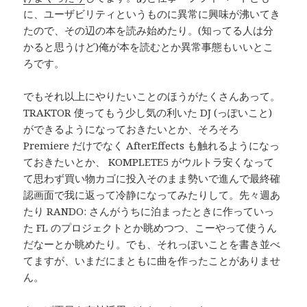
に、ユーザビリティというものに異常に興味が沸いてき
たので、その辺の本を読み始めたり。(知ってる人は分
かると思うけど)俺が本を読むとか異常事態もいいとこ
ろです。
でもそれ以上にやりたいことのほうがたくさんあって。
TRAKTOR 使ってもう少し気の利いた DJ (っぽいこと)
ができるようになっておきたいとか、そろそろ
Premiere だけでなく AfterEffects も触れるようになっ
ておきたいとか、 KOMPLETE5 がウルトラ安くなって
て思わず買い物カゴに投入そのまま勢いで進んで最終確
認画面で我に返って冷静になってみたりして。先々週あ
たり RANDO: さんがうちに泊まったときに作っていっ
た FL のプロジェクトとか眺めつつ、こーやって使うん
だなーとか眺めたり。でも、それっぽいことを書き並べ
てますが、いまだにまともに曲を作ったことがありませ
ん。