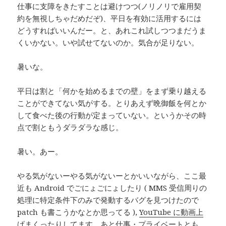
仕事に支障をきたすことは避けつつ(ノリノリで雇用契
約を無視しちゃだめだぞ)、平日を有効に活用するには
どうすればいいんだー。と、あれこれ試しつつまだうま
くいかない。いや試せてないのか。気合が足りない。
暑いな。
平日は割と「何かを始めるまでの壁」をまず乗り越える
ことができてない気がする。とりあえず晩御飯を何とか
して食べた後の行動が定まっていない。というかその時
点で割ともうダラダラな感じ。
暑い。あー。
やる気がないーやる気がないーとかいいながら、ここ最
近も Android でごにょごにょしたり ( MMS 受信周りの
処理に特定条件下のみで発動するバグを見つけたので
patch も書こうかなとか思ってる ),
YouTube に動画上
げまくったり
してます。あと仕事・プライベートとも