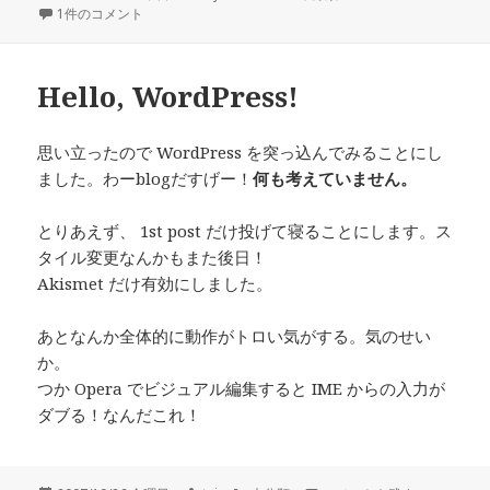
稿
携帯から投稿テスト への
成
テ
1件のコメント
日:
者
ゴ
リ
ー
Hello, WordPress!
思い立ったので WordPress を突っ込んでみることにし
ました。わーblogだすげー！
何も考えていません。
とりあえず、 1st post だけ投げて寝ることにします。ス
タイル変更なんかもまた後日！
Akismet だけ有効にしました。
あとなんか全体的に動作がトロい気がする。気のせい
か。
つか Opera でビジュアル編集すると IME からの入力が
ダブる！なんだこれ！