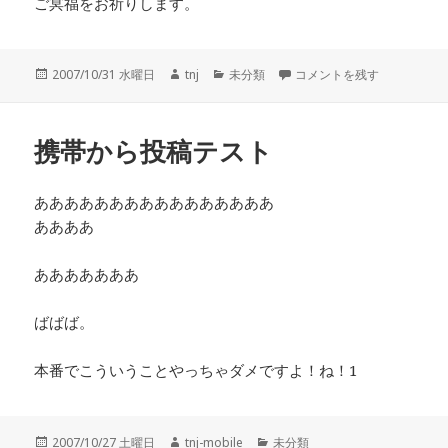
ご冥福をお祈りします。
投
作
カ
itojun氏、逝去 に
2007/10/31 水曜日
tnj
未分類
コメントを残す
稿
成
テ
日:
者
ゴ
リ
携帯から投稿テスト
ー
ああああああああああああああああ
ああああ
あああああああ
ばばば。
本番でこういうことやっちゃダメですよ！ね！1
投
作
カ
2007/10/27 土曜日
tnj-mobile
未分類