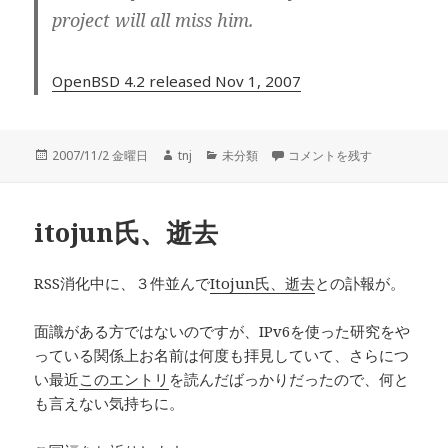
project will all miss him.
OpenBSD 4.2 released Nov 1, 2007
投
作
カ
OpenBSD 4.2 released に
2007/11/2 金曜日
tnj
未分類
コメントを残す
稿
成
テ
日:
者
ゴ
リ
itojun氏、逝去
ー
RSS消化中に、３件並んで
Itojun氏、逝去
との訃報が。
面識がある方ではないのですが、IPv6を使った研究をや
っている関係上お名前は何度も拝見していて、さらにつ
い最近
このエントリ
を読んだばっかりだったので、何と
も言えない気持ちに。