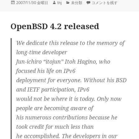
投
作
カ
iGoogleの人気コンテンツ
2007/11/30 金曜日
tnj
未分類
コメントを残す
稿
成
テ
日:
者
ゴ
リ
OpenBSD 4.2 released
ー
We dedicate this release to the memory of
long-time developer
Jun-ichiro “itojun” Itoh Hagino, who
focused his life on IPv6
deployment for everyone. Without his BSD
and IETF participation, IPv6
would not be where it is today. Only now
people are becoming aware of
his numerous contributions because he
took credit for much less than
he accomplished. The developers in our