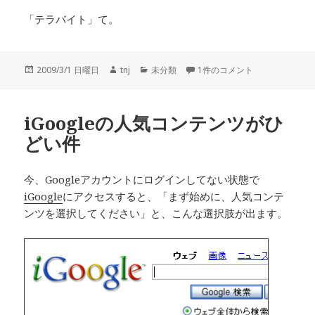
「テラバイト」て。
投
作
カ
テラバイト への
2009/3/1 日曜日
tnj
未分類
1件のコメント
稿
成
テ
日:
者
ゴ
リ
iGoogleの人気コンテンツがひ
ー
どい件
今、Googleアカウントにログインしてない状態で
iGoogle
にアクセスすると、「まず始めに、人気コンテ
ンツを選択してください」と、こんな選択肢が出ます。