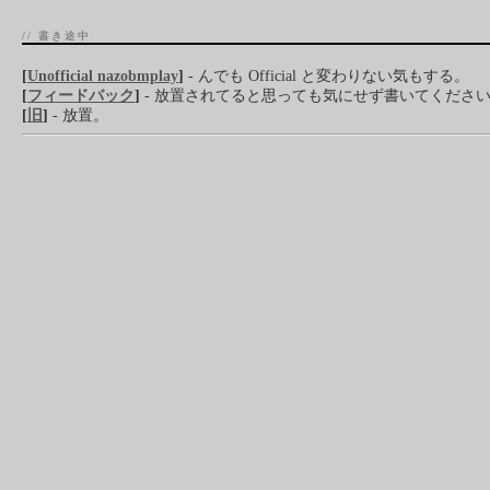
// 書き途中
[
Unofficial nazobmplay
]
- んでも Official と変わりない気もする。
[
フィードバック
]
- 放置されてると思っても気にせず書いてくださ
[
旧
]
- 放置。