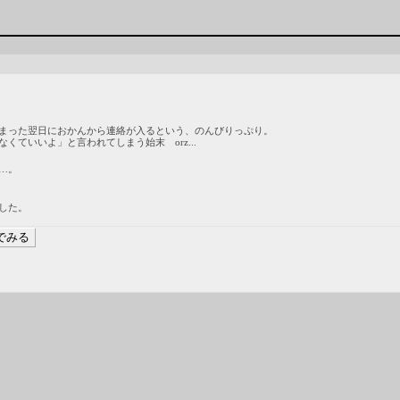
まった翌日におかんから連絡が入るという、のんびりっぷり。
ていいよ」と言われてしまう始末 orz...
…。
した。