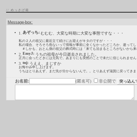
// めっさげ箱
Message-box:
あぞっち:
1.
むむむ、大変な時期に大変な事態ですな・・・
私の２人の祖父に最近立て続けにお迎えがキタのですが・・・
私の場合、そろそろ危ないって情報が事前に全くなかったどころか、逝ってし
＃しかも、おとん側の祖父の葬式時には「来ても泊まるところがないから来なく
EmyJ:
2.
うちの祖母が今日逝去されました。
正月に会ったときには元気で。あまりにも突然のことで未だに信じられません
tnj:
3.
うええ、まじすか
お悔やみ申し上げます。
うちはとりあえず、まだ先が分からないんで。。とりあえず滋賀に戻ってきま
お名前:
(匿名可)
非公開で