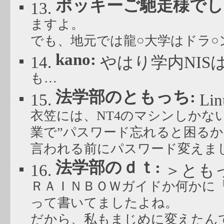
ポッキーご馳走様でした
13.
ますよ。
でも、地元では龍○大学はドラ○
kano:
14.
やはり学内NIS
も…
法学部のともっち:
15.
Li
衣笠には、NT4のマシンしかな
業で”パスワード忘れると困るか
言われる前にパスワード変えま
法学部のｄｔ:
16.
＞とも
ＲＡＩＮＢＯＷガイドか何かに
って書いてましたよね。
だから、私もまじめに変えたん