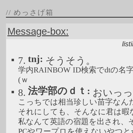
// めっさげ箱
Message-box:
lis
tnj:
7.
そうそう。
学内RAINBOW ID検索でd
(ｗ
法学部のｄｔ:
8.
おいっっ
こっちでは相当珍しい苗字なん
それにしても、そんなに君は暇
私なんて英語の宿題を出され、
PCやワープロを使えないやつ