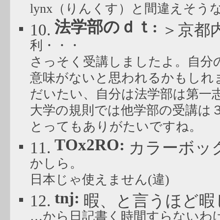
lynx（りんくす）と間違えそ
法学部のｄｔ:
10.
＞京都
利・・・
さっそく受講しましたよ。自分
意味がないと思われるかもしれ
だいたい、自分は法学部は第一
大学の規則では他学部の受講は
とってもありがたいですね。
TOx2RO:
11.
カラーボッ
かしら。
日本じゃ使えません(違)
tnj:
12.
暇、と言うほど暇
…から日記書く時間すらないわ