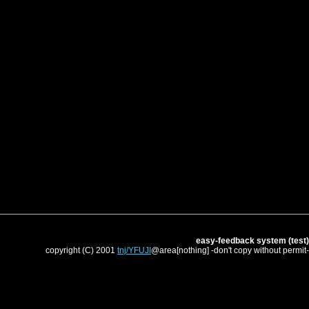
easy-feedback system (test)
copyright (C) 2001
tnj/YFUJI
@area[nothing] -don't copy without permit-