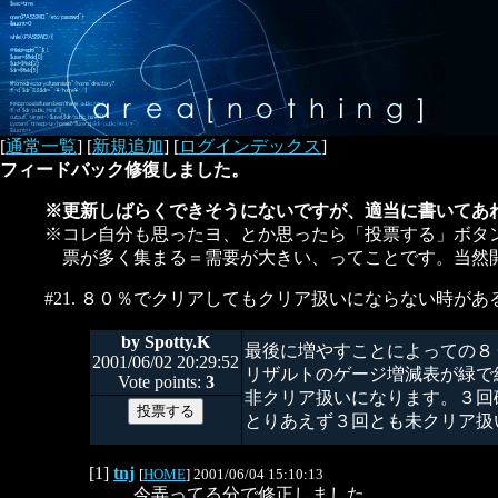
[
通常一覧
] [
新規追加
] [
ログインデックス
]
フィードバック修復しました。
※更新しばらくできそうにないですが、適当に書いてあ
※コレ自分も思ったヨ、とか思ったら「投票する」ボタ
票が多く集まる＝需要が大きい、ってことです。当然
#21. ８０％でクリアしてもクリア扱いにならない時があ
by Spotty.K
最後に増やすことによっての８
2001/06/02 20:29:52
リザルトのゲージ増減表が緑で
Vote points:
3
非クリア扱いになります。３回
とりあえず３回とも未クリア扱
[1]
tnj
[
HOME
] 2001/06/04 15:10:13
今弄ってる分で修正しました。