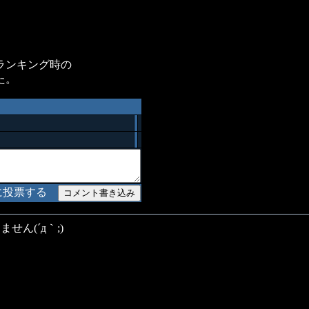
ランキング時の
た。
に投票する
ん(´д｀;)