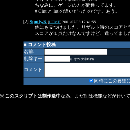
ちなみに、ゲージの方が間違ってます。
# CInt と Int の違いだったのです。あう。
[2]
Spotty.K
[
HOME
] 2001/07/08 17:41:55
他にも見つけました。リザルト時のスコアと
スコアが１点だけなんですけど、違ってまし
■ コメント投稿
名前:
削除キー:
(任意の8文字以内)
コメント
同時にこの要望
※
このスクリプトは制作途中
な為、まだ削除機能などが付いてませ