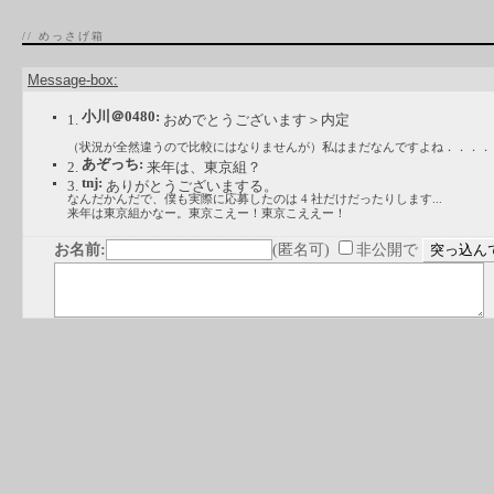
// めっさげ箱
Message-box:
小川＠0480:
1.
おめでとうございます＞内定
（状況が全然違うので比較にはなりませんが）私はまだなんですよね．．．．
あぞっち:
2.
来年は、東京組？
tnj:
3.
ありがとうございまする。
なんだかんだで、僕も実際に応募したのは 4 社だけだったりします...
来年は東京組かなー。東京こえー！東京こええー！
お名前:
(匿名可)
非公開で