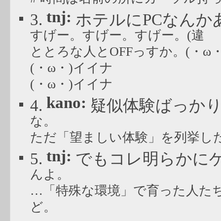
tnj:
3.
ホテルにPCなんか
すげー。すげー。すげー。(違
ととろな人とOFFっすか。(・ω
(・ω・)イイナ
(・ω・)イイナ
kano:
4.
疑似体験ばっかり
な。
ただ「望ましい体験」を列挙し
tnj:
5.
でもコレ明らかに
んよ。
…「特殊な環境」で育った人た
ど。