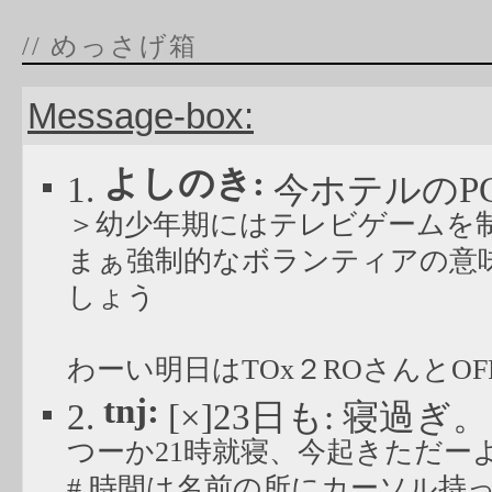
// めっさげ箱
Message-box:
よしのき:
1.
今ホテルのP
＞幼少年期にはテレビゲームを
まぁ強制的なボランティアの意
しょう
わーい明日はTOx２ROさんとOF
tnj:
2.
[×]23日も: 寝過ぎ。
つーか21時就寝、今起きただー
# 時間は名前の所にカーソル持